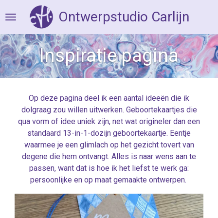
Ga
Ontwerpstudio Carlijn
direct
naar
de
Inspiratie pagina
hoofdinhoud
Op deze pagina deel ik een aantal ideeën die ik
dolgraag zou willen uitwerken. Geboortekaartjes die
qua vorm of idee uniek zijn, net wat origineler dan een
standaard 13-in-1-dozijn geboortekaartje. Eentje
waarmee je een glimlach op het gezicht tovert van
degene die hem ontvangt. Alles is naar wens aan te
passen, want dat is hoe ik het liefst te werk ga:
persoonlijke en op maat gemaakte ontwerpen.