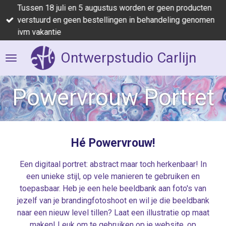
Tussen 18 juli en 5 augustus worden er geen producten
Ga
verstuurd en geen bestellingen in behandeling genomen
direct
ivm vakantie
naar
de
Ontwerpstudio Carlijn
hoofdinhoud
Powervrouw Portret
Hé Powervrouw!
Een digitaal portret: abstract maar toch herkenbaar! In
een unieke stijl, op vele manieren te gebruiken en
toepasbaar. Heb je een hele beeldbank aan foto's van
jezelf van je brandingfotoshoot en wil je die beeldbank
naar een nieuw level tillen? Laat een illustratie op maat
maken! Leuk om te gebruiken op je website, op