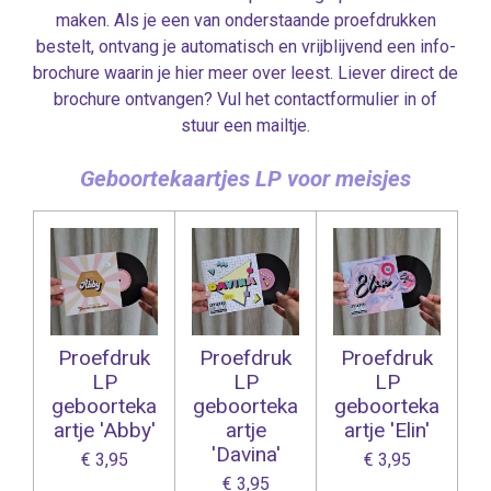
maken. Als je een van onderstaande proefdrukken
bestelt, ontvang je automatisch en vrijblijvend een info-
brochure waarin je hier meer over leest. Liever direct de
brochure ontvangen? Vul het contactformulier in of
stuur een mailtje.
Geboortekaartjes LP voor meisjes
Proefdruk
Proefdruk
Proefdruk
LP
LP
LP
geboorteka
geboorteka
geboorteka
artje 'Abby'
artje
artje 'Elin'
'Davina'
€ 3,95
€ 3,95
€ 3,95