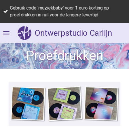
Ga
Gebruik code 'muziekbaby' voor 1 euro korting op
direct
proefdrukken in ruil voor de langere levertijd
naar
de
Ontwerpstudio Carlijn
hoofdinhoud
Proefdrukken