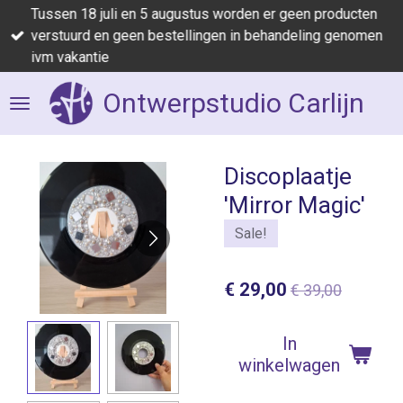
Tussen 18 juli en 5 augustus worden er geen producten
Ga
verstuurd en geen bestellingen in behandeling genomen
direct
ivm vakantie
naar
de
Ontwerpstudio Carlijn
hoofdinhoud
Discoplaatje
'Mirror Magic'
Sale!
€ 29,00
€ 39,00
In
winkelwagen